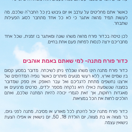
כאשר אתם מחליטים על ערבב או יום גיבוש בין כל החבר'ה שלכם, מה
לעשות תמיד מהווה אתגר כי לא כל אחד מתחבר לסוג הפעילות
שתבחר.
לכן טיסה בכדור פורח מהווה משהו שונה ומאתגר בו זמנית, שכל אחד
מחבריכם ירצה לנסות לפחות פעם אחת בחיים.
כדור פורח מתנה- למי שאתם באמת אוהבים
כדור פורח מתנה הינו משהו שבלתי ניתן לשיכחה. מדובר במסע קסום
בין שמיים וארץ, ללא רעשי מנועים מיותרים כאשר נופיה המדהימים של
ארצנו נחשפים מתחת לרגליכם ואל עבר האופק. אין ספק שמדובר
בסצנה שנשמעת כאילו היא נלקחה מספר ילדים, סרטים מרגיעים או
מאגדות רחוקות, אך זאת לגמרי יכולה להיות המתנה שלכם, ואתם
הולכים לחוות את הכל במציאות.
כדור פורח מתנה יכול להינתן לכל מאורע או מסיבה, מתנה לפני גיוס,
בר מצווה או בת מצווה, יום הולדת 18, 50, יום נישואין או אפילו הצעת
נישואין עצמה.