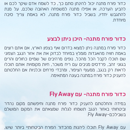
כדור פורח מתנה יכול להינתן סתם כך, כד לשמח אדם שיקר לכם או
להביע הערכה, או אפילו מתנה למשפחה האהובה שלכם, על מנת
להתגבש יחדיו, בשביל כדור פורח מתנה, לא באמת צריך סיבה
מיוחדת.
כדור פורח מתנה- היכן ניתן לבצע
כדור פורח במתנה ניתן למצוא בדרום ואף בצפון הארץ, אם אתם רוצים
באמת חוויה מהאגדות מומלץ במיוחד לבדוק את את אזור הנגב הצפוני
שם תוכלו לקבל הכל מהכל, נופים מרהיבים של שמיים כחולים והרים
בגווני זהב, פרדסים מניבים עם ריח משכר, חיות מקומויות אותם תוכלו
לראות רק בנגב, ממעוף הציפור, ומרבדי פרחים וכלניות אם החלטתם
להעניק כדור פורח במתנה בעונה המתאימה.
כדור פורח מתנה- עם Fly Away
במידה והחלטתם להעניק כדור פורח מתנה וחיפשתם מקום נהדר
וביטחותי באזור הנגב תשמחו לגלות שמצאתם את המקום המושלם
בשבילכם-Fly Away.
עם Fly Away תוכלו ליהנות מהכדור הפורח הביטחותיי ביותר שיש,